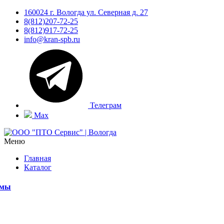
160024 г. Вологда ул. Северная д. 27
8(812)207-72-25
8(812)917-72-25
info@kran-spb.ru
Телеграм
Max
Меню
Главная
Каталог
емы