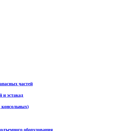
апасных частей
 и эстакад
, консольных)
подъемного оборудования