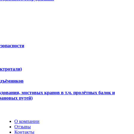
езопасности
ектротали)
одъёмников
дования, мостовых кранов в т.ч. пролётных балок и
рановых путей)
О компании
Отзывы
Контакты