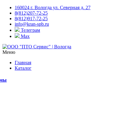
160024 г. Вологда ул. Северная д. 27
8(812)207-72-25
8(812)917-72-25
info@kran-spb.ru
Телеграм
Max
Меню
Главная
Каталог
емы