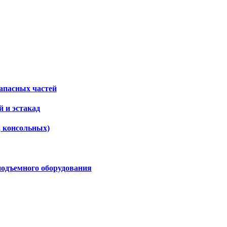
апасных частей
 и эстакад
, консольных)
подъемного оборудования