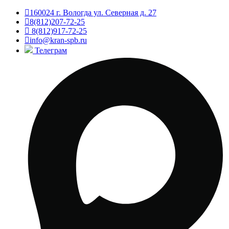
160024 г. Вологда ул. Северная д. 27
8(812)207-72-25
8(812)917-72-25
info@kran-spb.ru
Телеграм