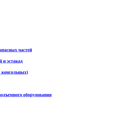
апасных частей
 и эстакад
, консольных)
подъемного оборудования