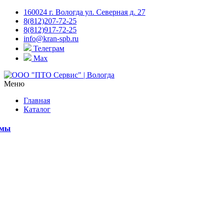
160024 г. Вологда ул. Северная д. 27
8(812)207-72-25
8(812)917-72-25
info@kran-spb.ru
Телеграм
Max
Меню
Главная
Каталог
емы