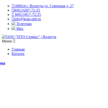
160024 г. Вологда ул. Северная д. 27
8(812)207-72-25
8(812)917-72-25
info@kran-spb.ru
Телеграм
Max
Меню
Главная
Каталог
емы