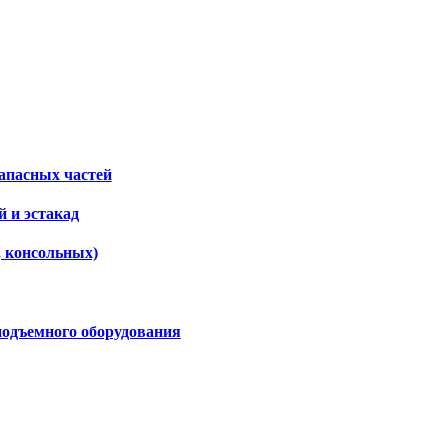
апасных частей
 и эстакад
, консольных)
подъемного оборудования