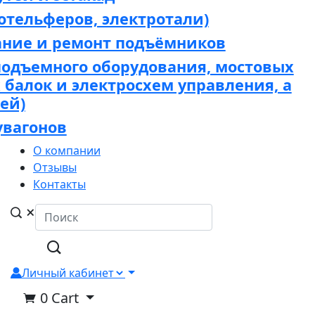
отельферов, электротали)
ание и ремонт подъёмников
подъемного оборудования, мостовых
х балок и электросхем управления, а
ей)
увагонов
О компании
Отзывы
Контакты
Личный кабинет
0
Cart