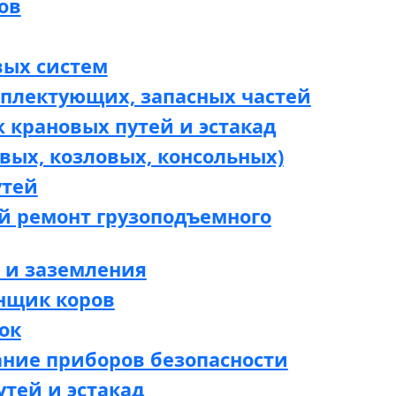
ов
вых систем
мплектующих, запасных частей
 крановых путей и эстакад
вых, козловых, консольных)
утей
й ремонт грузоподъемного
 и заземления
нщик коров
ок
ание приборов безопасности
утей и эстакад