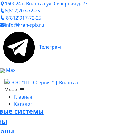
160024 г. Вологда ул. Северная д. 27
8(812)207-72-25
8(812)917-72-25
info@kran-spb.ru
Телеграм
Max
Меню
Главная
Каталог
овые системы
ны
раны