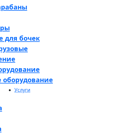
арабаны
оры
 для бочек
рузовые
ение
орудование
е оборудование
Услуги
а
а