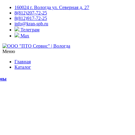
160024 г. Вологда ул. Северная д. 27
8(812)207-72-25
8(812)917-72-25
info@kran-spb.ru
Телеграм
Max
Меню
Главная
Каталог
емы