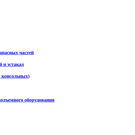
апасных частей
 и эстакад
, консольных)
подъемного оборудования