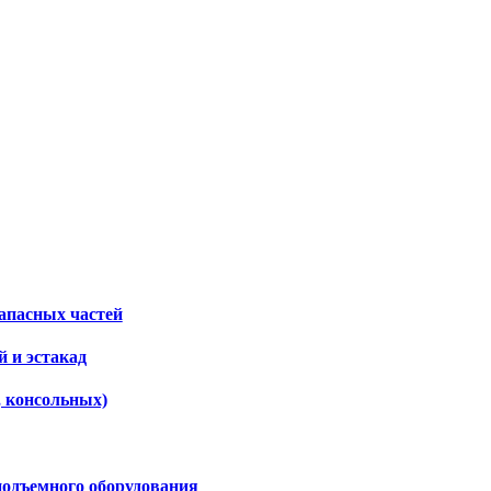
апасных частей
 и эстакад
, консольных)
подъемного оборудования