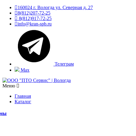
160024 г. Вологда ул. Северная д. 27
8(812)207-72-25
8(812)917-72-25
info@kran-spb.ru
Телеграм
Max
Меню
Главная
Каталог
емы