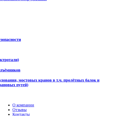
езопасности
ектротали)
одъёмников
дования, мостовых кранов в т.ч. пролётных балок и
рановых путей)
О компании
Отзывы
Контакты